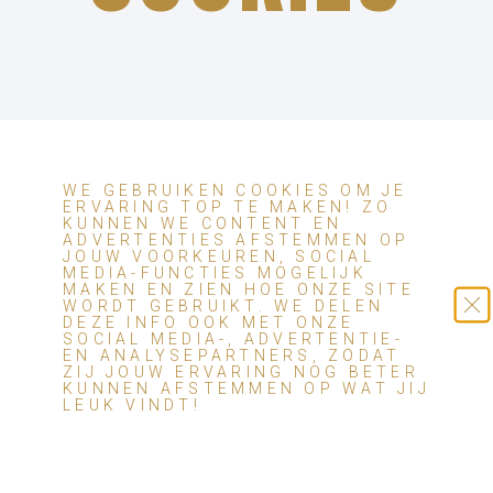
WE GEBRUIKEN COOKIES OM JE
ERVARING TOP TE MAKEN! ZO
KUNNEN WE CONTENT EN
ADVERTENTIES AFSTEMMEN OP
JOUW VOORKEUREN, SOCIAL
MEDIA-FUNCTIES MOGELIJK
MAKEN EN ZIEN HOE ONZE SITE
WORDT GEBRUIKT. WE DELEN
DEZE INFO OOK MET ONZE
SOCIAL MEDIA-, ADVERTENTIE-
EN ANALYSEPARTNERS, ZODAT
BEZOEKADRES
OPENINGSTIJDEN
QUICK
NIEUWSBRIE
ZIJ JOUW ERVARING NOG BETER
LINKS
KUNNEN AFSTEMMEN OP WAT JIJ
Galvanistraat
Maandag –
Op de hoogte
LEUK VINDT!
10
Vrijdag
blijven?
Home
09:00 – 17:00
Abonneer je
Ontzorgen
3846 AT
Zaterdag –
dan nu op de
Evenementen
Harderwijk
op afspraak
maandelijkse